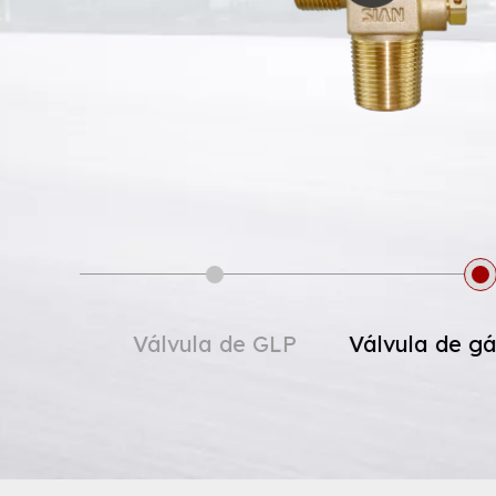
ra uso
Válvula de extintor de
Válvula 
incêndio