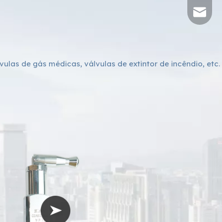
sales@s
lvulas de gás médicas, válvulas de extintor de incêndio, etc.