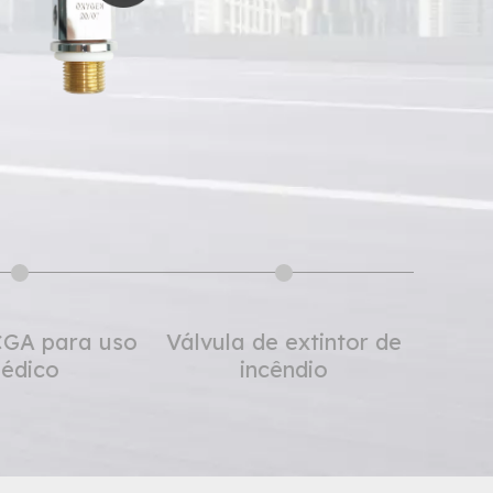
ula GNG
Válvula CGA para uso
Válvul
médico