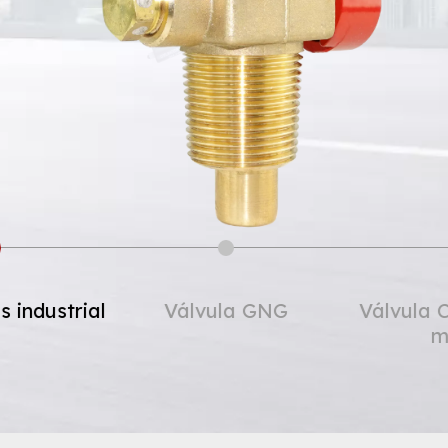
de GLP
Válvula de gás industrial
Válv