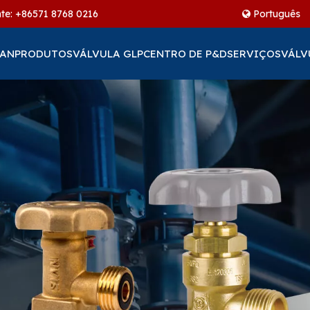
te: +86
571 8768 0216
Português
IAN
PRODUTOS
VÁLVULA GLP
CENTRO DE P&D
SERVIÇOS
VÁLV